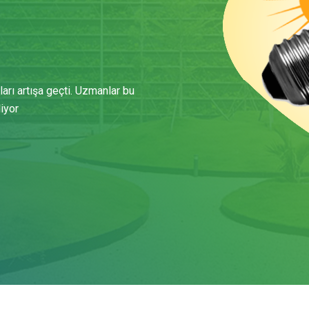
ı
çözümlerle AB Yeşil