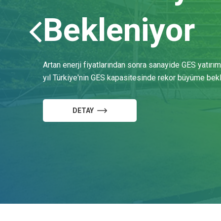
danışmanlığ
Previous
Firmanızın yeşil dönüşüm süreçlerinde 360 derece 
Mutabakat sürecinde yanınızdayız.
DETAY