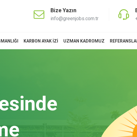
Bize Yazın
info@greenjobs.com.tr
ŞMANLIĞI
KARBON AYAK İZİ
UZMAN KADROMUZ
REFERANSLA
üm