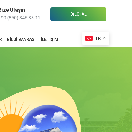
Bize Ulaşın
BİLGİ AL
+90 (850) 346 33 11
TR
R
BILGI BANKASI
İLETIŞIM