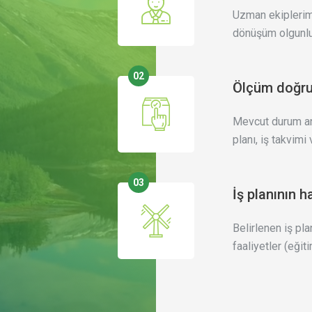
Uzman ekiplerimi
dönüşüm olgunluk
02
Ölçüm doğru
Mevcut durum ana
planı, iş takvimi 
03
İş planının h
Belirlenen iş pl
faaliyetler (eğiti