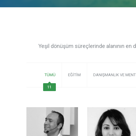
Yeşil dönüşüm süreçlerinde alanının en d
TÜMÜ
EĞITIM
DANIŞMANLIK VE MEN
11
11
11