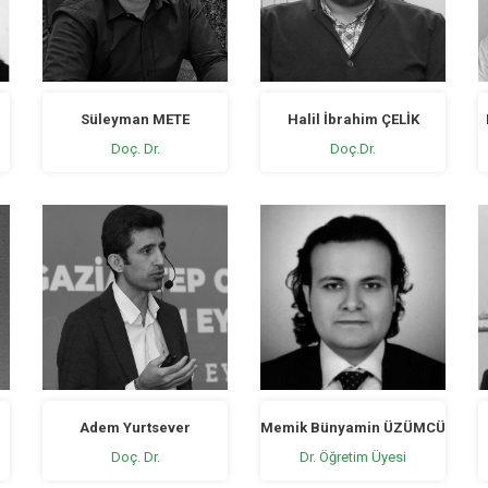
Süleyman METE
Halil İbrahim ÇELİK
Doç. Dr.
Doç.Dr.
Adem Yurtsever
Memik Bünyamin ÜZÜMCÜ
Doç. Dr.
Dr. Öğretim Üyesi