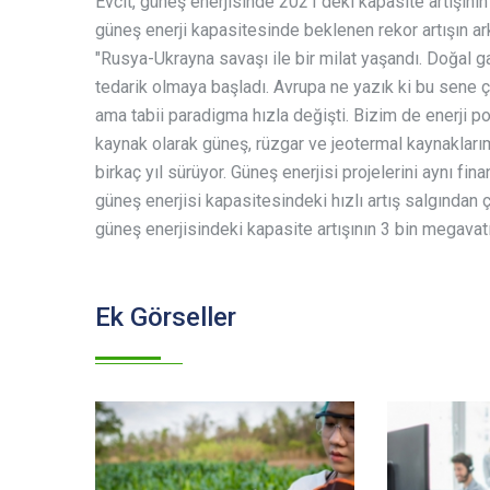
Evcit, güneş enerjisinde 2021'deki kapasite artışın
güneş enerji kapasitesinde beklenen rekor artışın ark
"Rusya-Ukrayna savaşı ile bir milat yaşandı. Doğal g
tedarik olmaya başladı. Avrupa ne yazık ki bu sene ço
ama tabii paradigma hızla değişti. Bizim de enerji p
kaynak olarak güneş, rüzgar ve jeotermal kaynakları
birkaç yıl sürüyor. Güneş enerjisi projelerini aynı fina
güneş enerjisi kapasitesindeki hızlı artış salgından çı
güneş enerjisindeki kapasite artışının 3 bin megavat
Ek Görseller