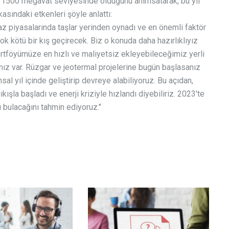
ın 1500 megavat seviyesinde olduğunu anımsatarak, bu yıl
asındaki etkenleri şöyle anlattı:
az piyasalarında taşlar yerinden oynadı ve en önemli faktör
k kötü bir kış geçirecek. Biz o konuda daha hazırlıklıyız
ortföyümüze en hızlı ve maliyetsiz ekleyebileceğimiz yerli
mız var. Rüzgar ve jeotermal projelerine bugün başlasanız
nsal yıl içinde geliştirip devreye alabiliyoruz. Bu açıdan,
kışla başladı ve enerji kriziyle hızlandı diyebiliriz. 2023'te
ı bulacağını tahmin ediyoruz."