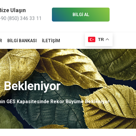
Bize Ulaşın
BİLGİ AL
+90 (850) 346 33 11
TR
R
BILGI BANKASI
İLETIŞIM
 Bekleniyor
nin GES Kapasitesinde Rekor Büyüme Bekleniyor