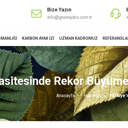
Bize Yazın
info@greenjobs.com.tr
ŞMANLIĞI
KARBON AYAK İZİ
UZMAN KADROMUZ
REFERANSLA
pasitesinde Rekor Büyüme
Anasayfa
Haberler
Türkiye'